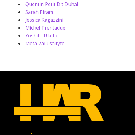
Quentin Petit Dit Duhal
Sarah Piram
Jessica Ragazzini
Michel Trentadue
Yoshito Uketa
Meta Valiusaityte