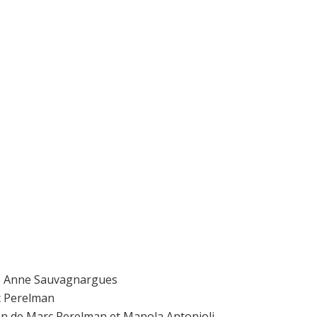
 de Anne Sauvagnargues
rc Perelman
tion de Marc Perelman et Manola Antonioli