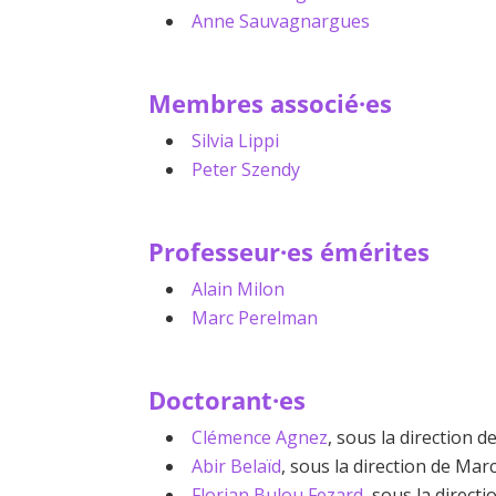
Anne Sauvagnargues
Membres associé·es
Silvia Lippi
Peter Szendy
Professeur·es émérites
Alain Milon
Marc Perelman
Doctorant·es
Clémence Agnez
, sous la direction
Abir Belaïd
, sous la direction de Ma
Florian Bulou Fezard
, sous la direc