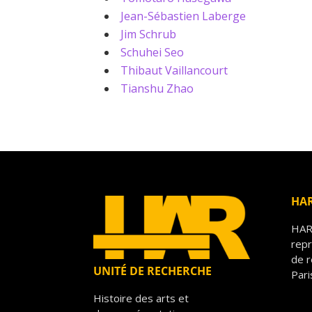
Jean-Sébastien Laberge
Jim Schrub
Schuhei Seo
Thibaut Vaillancourt
Tianshu Zhao
HA
HAR 
repr
de r
UNITÉ DE RECHERCHE
Pari
Histoire des arts et