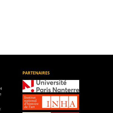
PARTENAIRES
14
e
e