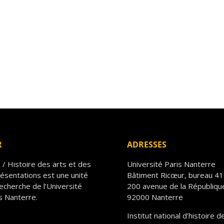
R
ADRESSES
/ Histoire des arts et des
Université Paris Nanterre
ésentations est une unité
Bâtiment Ricœur, bureau 4
echerche de l’Université
200 avenue de la Républiqu
s Nanterre.
92000 Nanterre
Institut national d’histoire d