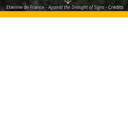
Etienne de France -
Against the Drought of Signs
-
Crédits
HAR
UNITÉ DE RECHERCHE
HISTOIRE DES ARTS ET
DES REPRÉSENTATIONS
Le HAR / Histoire des arts et des représentations est
une unité de recherche de l’
Université Paris
. Elle fédère des recherches et des
Nanterre
réflexions interdisciplinaires qui portent sur la
théorie et l’histoire des représentations et des