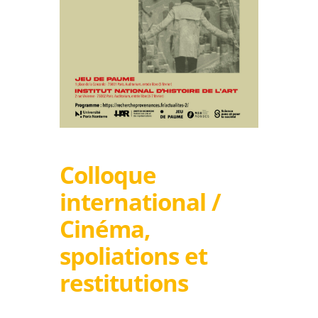
Colloque
international /
Cinéma,
spoliations et
restitutions