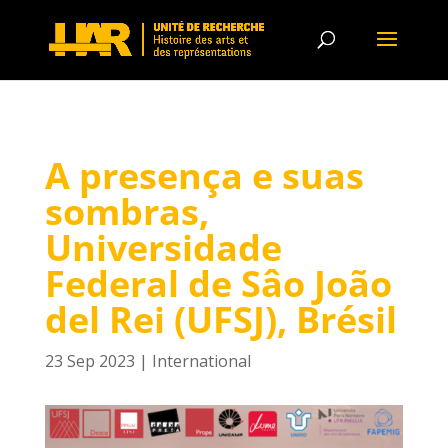
A presença e suas
sombras,
Universidade
Federal de Sâo João
del Rei (UFSJ), Brésil
23 Sep 2023
|
International