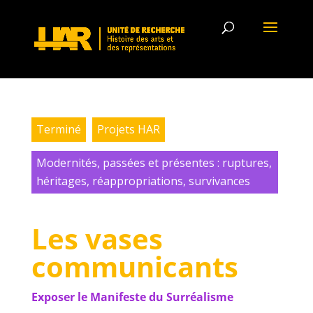
Terminé
Projets HAR
Modernités, passées et présentes : ruptures,
héritages, réappropriations, survivances
Les vases
communicants
Exposer le Manifeste du Surréalisme