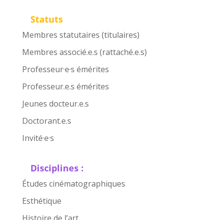
Statuts
Membres statutaires (titulaires)
Membres associé.e.s (rattaché.e.s)
Professeur·e·s émérites
Professeur.e.s émérites
Jeunes docteur.e.s
Doctorant.e.s
Invité·e·s
Disciplines :
Études cinématographiques
Esthétique
Histoire de l’art