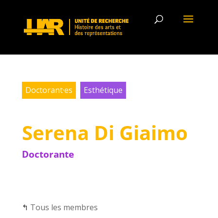
Doctorant·es
Esthétique
Serena Di Giaimo
Doctorante
↰
Tous les membres