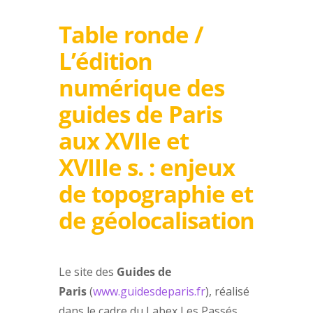
Table ronde /
L’édition
numérique des
guides de Paris
aux XVIIe et
XVIIIe s. : enjeux
de topographie et
de géolocalisation
Le site des
Guides de
Paris
(
www.guidesdeparis.fr
), réalisé
dans le cadre du Labex Les Passés