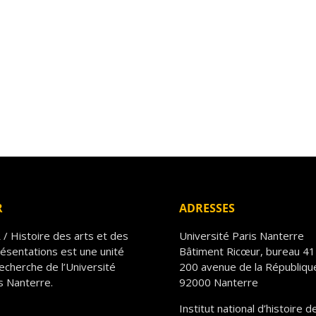
R
ADRESSES
/ Histoire des arts et des
Université Paris Nanterre
ésentations est une unité
Bâtiment Ricœur, bureau 4
echerche de l’Université
200 avenue de la Républiqu
s Nanterre.
92000 Nanterre
Institut national d’histoire d