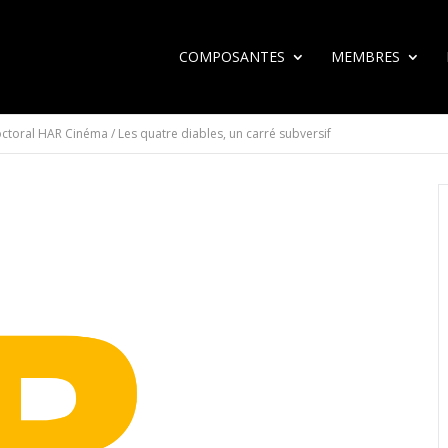
COMPOSANTES
MEMBRES
ctoral HAR Cinéma / Les quatre diables, un carré subversif