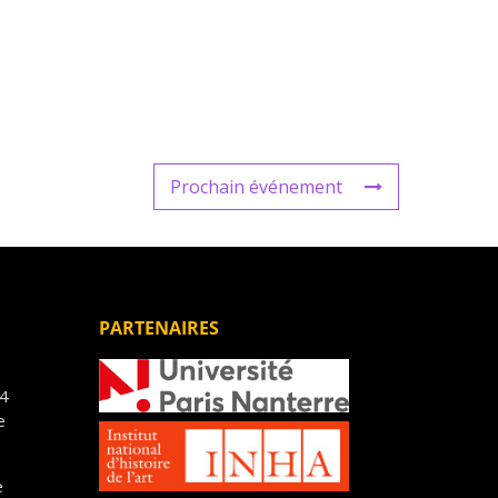
Prochain événement
PARTENAIRES
14
e
e