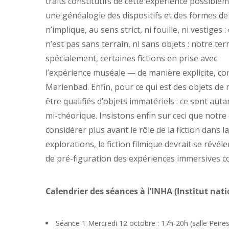
traits constitutifs de cette expérience possiblem
une généalogie des dispositifs et des formes de
n’implique, au sens strict, ni fouille, ni vestiges
n’est pas sans terrain, ni sans objets : notre ter
spécialement, certaines fictions en prise avec
l’expérience muséale — de manière explicite, c
Marienbad. Enfin, pour ce qui est des objets de 
être qualifiés d’objets immatériels : ce sont au
mi-théorique. Insistons enfin sur ceci que notre 
considérer plus avant le rôle de la fiction dans l
explorations, la fiction filmique devrait se rév
de pré-figuration des expériences immersives 
Calendrier des séances à l’INHA (Institut nation
Séance 1 Mercredi 12 octobre : 17h-20h (salle Peires