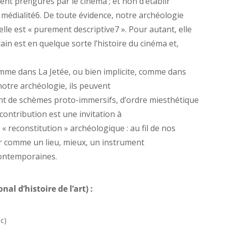
ent préfigurés par le cinéma ; et non d’établir
 médialité6. De toute évidence, notre archéologie
 : elle est « purement descriptive7 ». Pour autant, elle
rain est en quelque sorte l’histoire du cinéma et,
omme dans La Jetée, ou bien implicite, comme dans
notre archéologie, ils peuvent
tant de schèmes proto-immersifs, d’ordre miesthétique
contribution est une invitation à
a « reconstitution » archéologique : au fil de nos
éler comme un lieu, mieux, un instrument
contemporaines.
al d’histoire de l’art) :
c)