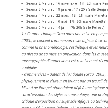
Séance 2 Mercredi 16 novembre : 17h-20h (salle Pei
Séance 3 Mercredi 18 janvier : 17h-20h (salle Benja
Séance 4 Mercredi 22 mars : 18h-21h (salle Mariette
Séance 5 Mercredi 10 mai : 17h-20h (salle Mariette)
Séance 6 Mercredi 14 juin : 17h-20h (salle Peiresc)
1 « Comme l’indique Grau dans une mise en perspect
2003), le concept d’immersion reste difficile à circo
comme la phénoménologie, l’esthétique et les neur
au niveau de sa mise en application dans les musée
muséographie d’immersion » est relativement récent
qualifiées
« d’immersives » datent de l’Antiquité (Grau, 2003).
physiquement le visiteur en jouant par un travail de 
Misteri de Pompéi répondaient déjà à une logique de 
caractérisation des styles en muséologie, une prati
critique d’exposition au sujet scientifique ou tech
terme. » Cf. Florence Belaën, « L’immersion dans le