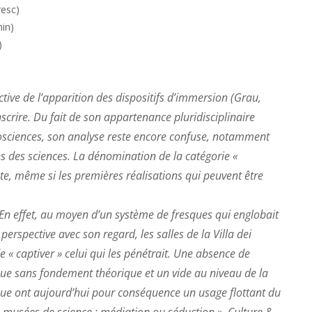
resc)
min)
)
ive de l’apparition des dispositifs d’immersion (Grau,
nscrire. Du fait de son appartenance pluridisciplinaire
osciences, son analyse reste encore confuse, notamment
s des sciences. La dénomination de la catégorie «
e, même si les premières réalisations qui peuvent être
 En effet, au moyen d’un système de fresques qui englobait
perspective avec son regard, les salles de la Villa dei
« captiver » celui qui les pénétrait. Une absence de
que sans fondement théorique et un vide au niveau de la
nique ont aujourd’hui pour conséquence un usage flottant du
s musées de science : médiation ou séduction », Culture &