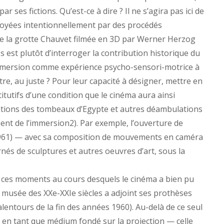
 ses fictions. Qu’est-ce à dire ? Il ne s’agira pas ici de
loyées intentionnellement par des procédés
de la grotte Chauvet filmée en 3D par Werner Herzog
 est plutôt d’interroger la contribution historique du
immersion comme expérience psycho-sensori-motrice à
itre, au juste ? Pour leur capacité à désigner, mettre en
titutifs d’une condition que le cinéma aura ainsi
rations des tombeaux d’Egypte et autres déambulations
nt de l’immersion2). Par exemple, l’ouverture de
1961) — avec sa composition de mouvements en caméra
nés de sculptures et autres oeuvres d’art, sous la
de ces moments au cours desquels le cinéma a bien pu
e musée des XXe-XXIe siècles a adjoint ses prothèses
lentours de la fin des années 1960). Au-delà de ce seul
 en tant que médium fondé sur la projection — celle